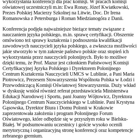
wykorzystania konferencji dla prac komisji. W pracach komisji
oświatowej uczestniczyli m.in: Ewa Ronay, Józef Kwiatkowski,
Prezes Polskiej Macierzy Szkolnej na Litwie, Doc. Dr Irena
Romanowska z Petersburga i Roman Miedzianogóra z Danii.
Konferencja podjęła najważniejsze bieżące tematy związane z
nauczaniem języka polskiego, m.in. sprawę certyfikacji. Obszernie
omówiono też sprawy kształcenia i podnoszenia kwalifikacji
zawodowych nauczycieli języka polskiego, a zwłaszcza możliwości
jakie stworzyło w tym zakresie państwo polskie oraz stopień ich
wykorzystania przez nauczycieli polonijnych. Było to możliwe
dzięki temu, że Prof. Mazur jest członkiem Państwowej Komisji
Certyfikacyjnej Języka Polskiego i Dyrektorem Polonijnego
Centrum Kształcenia Nauczycieli UMCS w Lublinie, a Pani Maria
Piotrowicz, Prezesem Stowarzyszenia Wspólnota Polska w Łodzi i
Przewodniczącą Komisji Oświatowej Stowarzyszenia. Duży wkład
w dyskusję wniósł również referat przedstawiciela Ministerstwa
Edukacji Narodowej i Sportu, pani Joanny Wójtowicz, Dyrektora
Polonijnego Centrum Nauczycielskiego w Lublinie. Pani Krystyna
Gąsowska, Dyrektor Biura i Domu Polonii w Krakowie
zaprezentowała założenia i program Polonijnego Forum
Oświatowego, które odbędzie się w przyszłym roku w Bielsku-
Białej. W podsumowaniu uczestnicy i goście wysoko ocenili
merytoryczną i organizacyjną stronę konferencji oraz kompetencje
zebranego gremium.