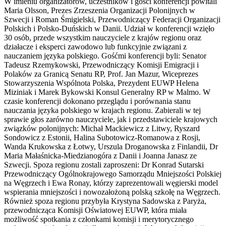
W imieniu organizatorów, uczestników i gości konferencji powitali
Maria Olsson, Prezes Zrzeszenia Organizacji Polonijnych w
Szwecji i Roman Śmigielski, Przewodniczący Federacji Organizacji
Polskich i Polsko-Duńskich w Danii. Udział w konferencji wzięło
30 osób, przede wszystkim nauczyciele z krajów regionu oraz
działacze i eksperci zawodowo lub funkcyjnie związani z
nauczaniem języka polskiego. Gośćmi konferencji byli: Senator
Tadeusz Rzemykowski, Przewodniczący Komisji Emigracji i
Polaków za Granicą Senatu RP, Prof. Jan Mazur, Wiceprezes
Stowarzyszenia Wspólnota Polska, Prezydent EUWP Helena
Miziniak i Marek Bykowski Konsul Generalny RP w Malmo. W
czasie konferencji dokonano przeglądu i porównania stanu
nauczania języka polskiego w krajach regionu. Zabierali w tej
sprawie głos zarówno nauczyciele, jak i przedstawiciele krajowych
związków polonijnych: Michał Mackiewicz z Litwy, Ryszard
Sondowicz z Estonii, Halina Subotowicz-Romanowa z Rosji,
Wanda Krukowska z Łotwy, Urszula Droganowska z Finlandii, Dr
Maria Małaśnicka-Miedzianogóra z Danii i Joanna Janasz ze
Szwecji. Spoza regionu zostali zaproszeni: Dr Konrad Sutarski
Przewodniczący Ogólnokrajowego Samorządu Mniejszości Polskiej
na Węgrzech i Ewa Ronay, którzy zaprezentowali węgierski model
wspierania mniejszości i nowozałożoną polską szkołę na Węgrzech.
Również spoza regionu przybyła Krystyna Sadowska z Paryża,
przewodnicząca Komisji Oświatowej EUWP, która miała
możliwość spotkania z członkami komisji i merytorycznego