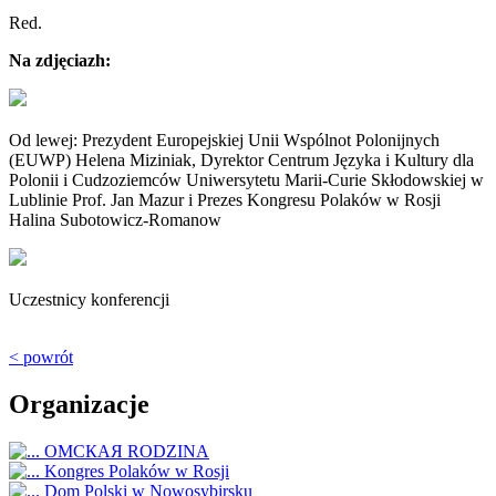
Red.
Na zdjęciazh:
Od lewej: Prezydent Europejskiej Unii Wspólnot Polonijnych
(EUWP) Helena Miziniak, Dyrektor Centrum Języka i Kultury dla
Polonii i Cudzoziemców Uniwersytetu Marii-Curie Skłodowskiej w
Lublinie Prof. Jan Mazur i Prezes Kongresu Polaków w Rosji
Halina Subotowicz-Romanow
Uczestnicy konferencji
< powrót
Organizacje
ОМСКАЯ RODZINA
Kongres Polaków w Rosji
Dom Polski w Nowosybirsku